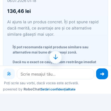
06.07.2026 01:18
136,46 lei
Ai ajuns la un produs concret. Îți pot spune rapid
dacă merită, ce avantaje are și ce alternative
similare găsești mai ușor.
Îți pot recomanda rapid produse similare sau
alternative mai bune din aceeași zonă.
↓
Dacă nu e exact ce cauți, putem restrânge imediat
opțiunile în funcție de preț, utilizare sau stil.
🎤
Poți deschide oferta din magazin sau poți continua
aici conversația pentru comparații și recomandări.
Poți scrie sau vorbi, dacă vocea este activată.
powered by
RoboChat
Setări confidențialitate
Vezi oferta în magazin
Vezi categoria