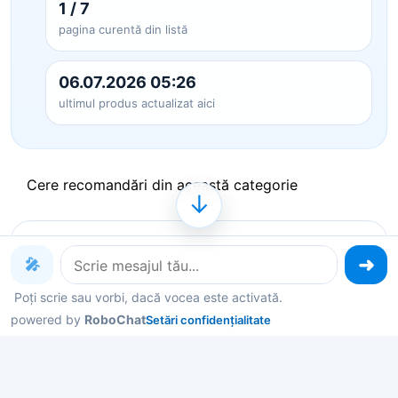
1 / 7
pagina curentă din listă
06.07.2026 05:26
ultimul produs actualizat aici
Cere recomandări din această categorie
↓
Produse pe care le poți explora
🎤
acum
Poți scrie sau vorbi, dacă vocea este activată.
powered by
RoboChat
Setări confidențialitate
Deschide un produs ca să vezi detalii, sau spune-
mi în chat ce contează pentru tine și îți filtrez rapid
variantele potrivite.