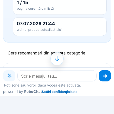
1 / 15
pagina curentă din listă
07.07.2026 21:44
ultimul produs actualizat aici
Cere recomandări din această categorie
↓
Produse pe care le poți explora
🎤
acum
Poți scrie sau vorbi, dacă vocea este activată.
powered by
RoboChat
Setări confidențialitate
Deschide un produs ca să vezi detalii, sau spune-
mi în chat ce contează pentru tine și îți filtrez rapid
variantele potrivite.