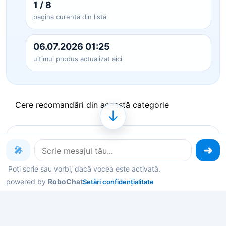
1 / 8
pagina curentă din listă
06.07.2026 01:25
ultimul produs actualizat aici
Cere recomandări din această categorie
↓
Produse pe care le poți explora
🎤
acum
Poți scrie sau vorbi, dacă vocea este activată.
powered by
RoboChat
Setări confidențialitate
Deschide un produs ca să vezi detalii, sau spune-
mi în chat ce contează pentru tine și îți filtrez rapid
variantele potrivite.