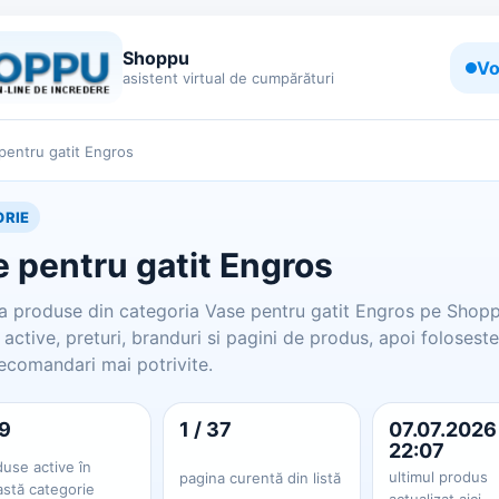
Shoppu
Vo
asistent virtual de cumpărături
pentru gatit Engros
RIE
 pentru gatit Engros
 produse din categoria Vase pentru gatit Engros pe Shopp
active, preturi, branduri si pagini de produs, apoi foloseste
ecomandari mai potrivite.
9
1 / 37
07.07.2026
22:07
use active în
ultimul produs
pagina curentă din listă
astă categorie