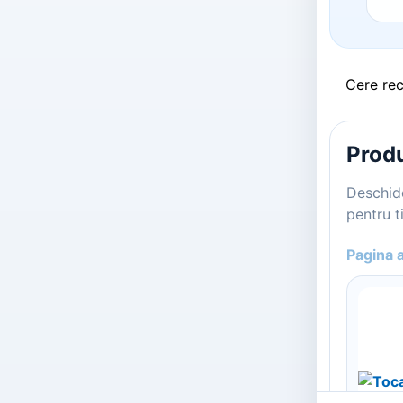
Cere re
Produ
Deschide
pentru ti
Pagina 