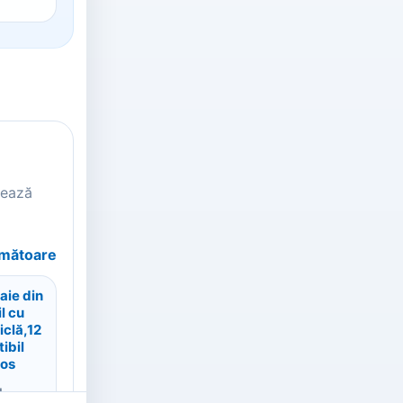
tează
rmătoare
gaie din
l cu
iclă,12
ibil
ros
l