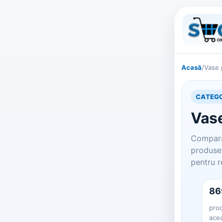
Acasă
/
Vase 
CATEGO
Vase
Compara
produse 
pentru r
86
prod
ace