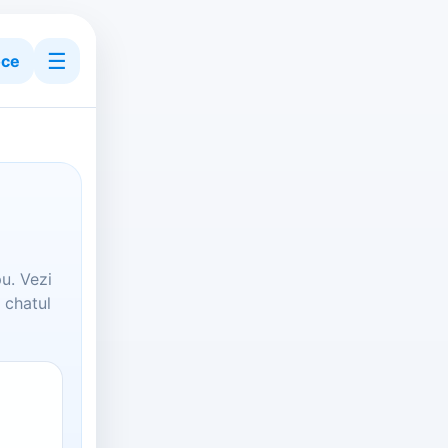
☰
ce
u. Vezi
 chatul