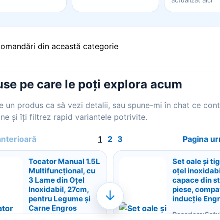
actualizat aici
comandări din această categorie
se pe care le poți explora acum
 un produs ca să vezi detalii, sau spune-mi în chat ce con
ne și îți filtrez rapid variantele potrivite.
anterioară
1
2
3
Pagina u
Tocator Manual 1.5L
Set oale și ti
Multifuncțional, cu
oțel inoxidabi
3 Lame din Oțel
capace din st
Inoxidabil, 27cm,
piese, compat
↓
pentru Legume și
inducție Eng
Carne Engros
Descriere:Setu