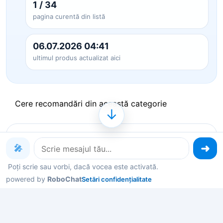
1 / 34
pagina curentă din listă
06.07.2026 04:41
ultimul produs actualizat aici
Cere recomandări din această categorie
↓
Produse pe care le poți explora
🎤
acum
Poți scrie sau vorbi, dacă vocea este activată.
powered by
RoboChat
Setări confidențialitate
Deschide un produs ca să vezi detalii, sau spune-
mi în chat ce contează pentru tine și îți filtrez rapid
variantele potrivite.