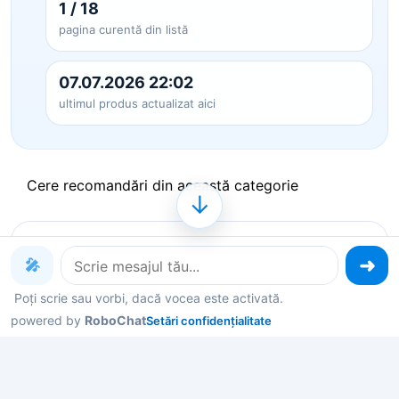
1 / 18
pagina curentă din listă
07.07.2026 22:02
ultimul produs actualizat aici
Cere recomandări din această categorie
↓
Produse pe care le poți explora
🎤
acum
Poți scrie sau vorbi, dacă vocea este activată.
powered by
RoboChat
Setări confidențialitate
Deschide un produs ca să vezi detalii, sau spune-
mi în chat ce contează pentru tine și îți filtrez rapid
variantele potrivite.