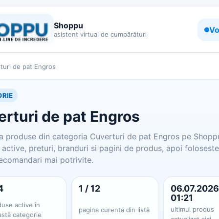
Shoppu
Vo
asistent virtual de cumpărături
turi de pat Engros
RIE
rturi de pat Engros
 produse din categoria Cuverturi de pat Engros pe Shoppu
active, preturi, branduri si pagini de produs, apoi foloseste
ecomandari mai potrivite.
4
1 / 12
06.07.2026
01:21
use active în
ultimul produs
pagina curentă din listă
astă categorie