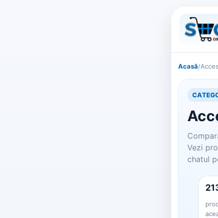
Acasă
/
Acces
CATEGO
Acce
Compara
Vezi pro
chatul p
21
prod
ace