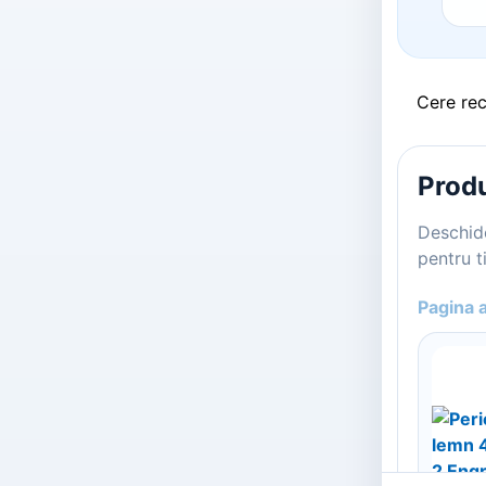
Cere re
Produ
Deschide
pentru ti
Pagina 