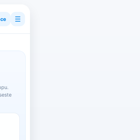
☰
ce
ppu.
seste