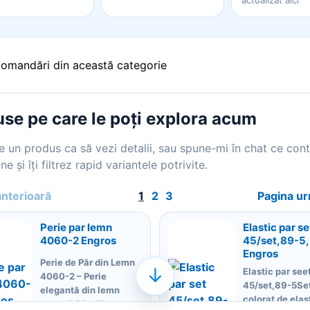
actualizat aici
comandări din această categorie
se pe care le poți explora acum
 un produs ca să vezi detalii, sau spune-mi în chat ce con
ne și îți filtrez rapid variantele potrivite.
anterioară
1
2
3
Pagina u
Perie par lemn
Elastic par se
4060-2 Engros
45/set,89-5,
Engros
Perie de Păr din Lemn
↓
Elastic par see
4060-2 – Perie
45/set,89-5Se
elegantă din lemn
colorat de elas
natural, ideală pentru