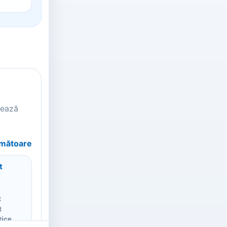
tează
rmătoare
t
t
t
tice