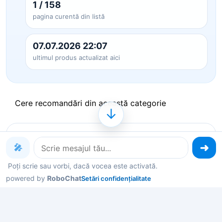
1 / 158
pagina curentă din listă
07.07.2026 22:07
ultimul produs actualizat aici
Cere recomandări din această categorie
↓
Produse pe care le poți explora
🎤
acum
Poți scrie sau vorbi, dacă vocea este activată.
powered by
RoboChat
Setări confidențialitate
Deschide un produs ca să vezi detalii, sau spune-
mi în chat ce contează pentru tine și îți filtrez rapid
variantele potrivite.