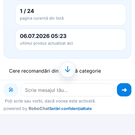
1 / 24
pagina curentă din listă
06.07.2026 05:23
ultimul produs actualizat aici
↓
Cere recomandări din această categorie
🎤
Produse pe care le poți explora
Poți scrie sau vorbi, dacă vocea este activată.
acum
powered by
RoboChat
Setări confidențialitate
Deschide un produs ca să vezi detalii, sau spune-
mi în chat ce contează pentru tine și îți filtrez rapid
variantele potrivite.