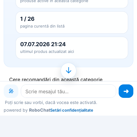
produse active în această categorie
1 / 26
pagina curentă din listă
07.07.2026 21:24
ultimul produs actualizat aici
↓
Cere recomandări din această categorie
🎤
Produse pe care le poți explora
Poți scrie sau vorbi, dacă vocea este activată.
powered by
RoboChat
Setări confidențialitate
acum
Deschide un produs ca să vezi detalii, sau spune-
mi în chat ce contează pentru tine și îți filtrez rapid