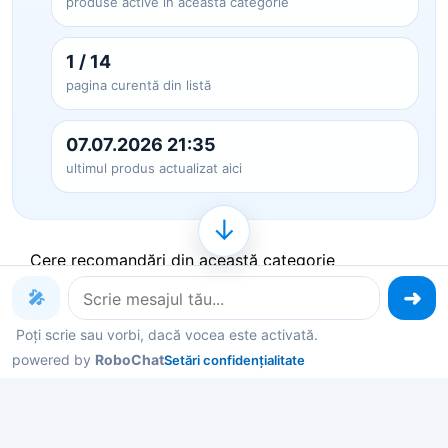
produse active în această categorie
1 / 14
pagina curentă din listă
07.07.2026 21:35
ultimul produs actualizat aici
↓
Cere recomandări din această categorie
🎤
Produse pe care le poți explora
Poți scrie sau vorbi, dacă vocea este activată.
powered by
RoboChat
Setări confidențialitate
acum
Deschide un produs ca să vezi detalii, sau spune-
mi în chat ce contează pentru tine și îți filtrez rapid