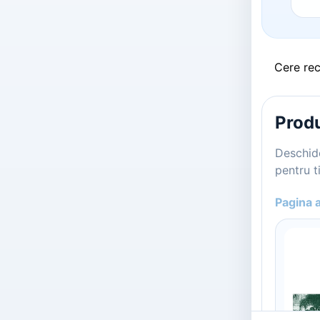
Cere re
Produ
Deschide
pentru ti
Pagina 