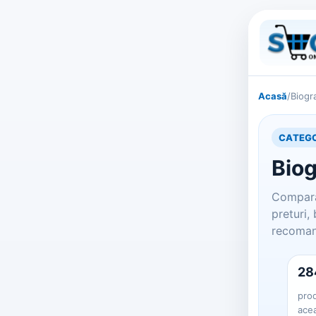
Acasă
/
Biogr
CATEGO
Bio
Compara
preturi,
recomand
28
prod
ace