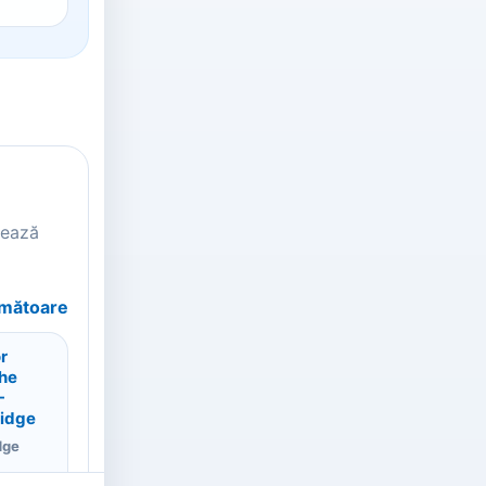
tează
rmătoare
r
The
-
ridge
dge
or