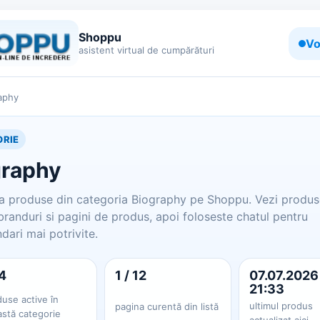
Shoppu
Vo
asistent virtual de cumpărături
aphy
RIE
graphy
 produse din categoria Biography pe Shoppu. Vezi produse
 branduri si pagini de produs, apoi foloseste chatul pentru
ari mai potrivite.
4
1 / 12
07.07.2026
21:33
use active în
ultimul produs
pagina curentă din listă
astă categorie