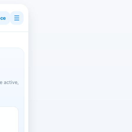
☰
ce
 active,