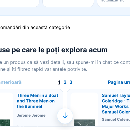
actualizat aici
comandări din această categorie
se pe care le poți explora acum
 un produs ca să vezi detalii, sau spune-mi în chat ce con
ne și îți filtrez rapid variantele potrivite.
anterioară
1
2
3
Pagina u
Three Men in a Boat
Samuel Taylo
and Three Men on
Coleridge - 
the Bummel
Major Works 
Samuel Cole
↓
Jerome Jerome
Samuel Coleri
`Other works may
\nSamuel Tayl