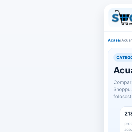
Acasă
/
Acuar
CATEGO
Acua
Compara
Shoppu. 
folosest
21
prod
ace