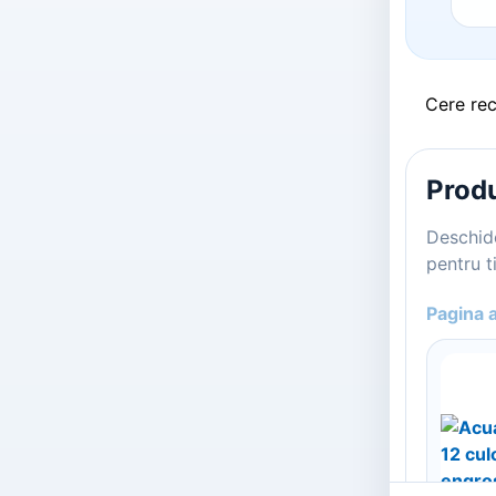
Cere re
Produ
Deschide
pentru ti
Pagina 