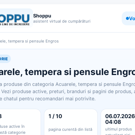
Shoppu
Vo
asistent virtual de cumpărături
ele, tempera si pensule Engros
RIE
rele, tempera si pensule Engr
 produse din categoria Acuarele, tempera si pensule Engr
Vezi produse active, preturi, branduri si pagini de produs, 
e chatul pentru recomandari mai potrivite.
8
1 / 10
06.07.2026
04:08
use active în
ultimul produs
pagina curentă din listă
astă categorie