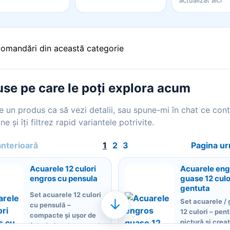
actualizat aici
comandări din această categorie
se pe care le poți explora acum
 un produs ca să vezi detalii, sau spune-mi în chat ce con
ne și îți filtrez rapid variantele potrivite.
anterioară
1
2
3
Pagina u
Acuarele 12 culori
Acuarele eng
engros cu pensula
guase 12 culor
gentuta
Set acuarele 12 culori
↓
Set acuarele /
cu pensulă –
12 culori – pent
compacte și ușor de
pictură și creat
folosit Set de acuarele