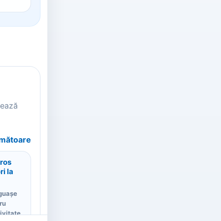
tează
rmătoare
ros
i la
 guașe
ru
ivitate