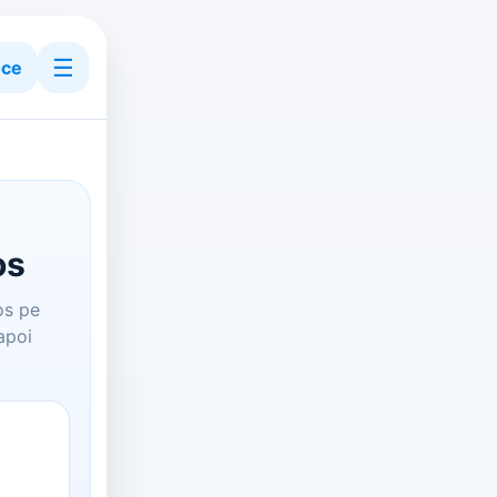
☰
ce
os
os pe
apoi