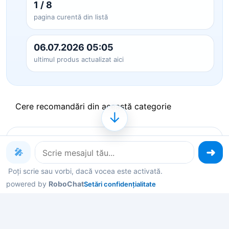
1 / 8
pagina curentă din listă
06.07.2026 05:05
ultimul produs actualizat aici
Cere recomandări din această categorie
↓
Produse pe care le poți explora
🎤
acum
Poți scrie sau vorbi, dacă vocea este activată.
powered by
RoboChat
Setări confidențialitate
Deschide un produs ca să vezi detalii, sau spune-
mi în chat ce contează pentru tine și îți filtrez rapid
variantele potrivite.