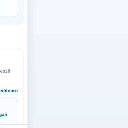
tează
rmătoare
agan
ndreea