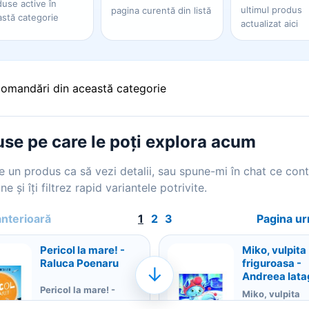
use active în
ultimul produs
pagina curentă din listă
astă categorie
actualizat aici
comandări din această categorie
se pe care le poți explora acum
 un produs ca să vezi detalii, sau spune-mi în chat ce con
ne și îți filtrez rapid variantele potrivite.
anterioară
1
2
3
Pagina u
Pericol la mare! -
Miko, vulpita
Raluca Poenaru
friguroasa -
↓
Andreea Iat
Pericol la mare! -
Miko, vulpita
Raluca Poenaru
friguroasa - A