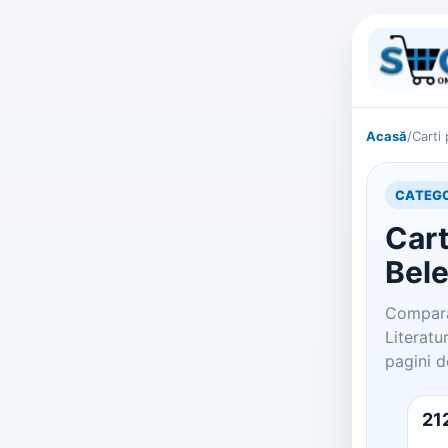
Acasă
/
Carti
CATEGO
Cart
Bele
Compara 
Literatu
pagini d
21