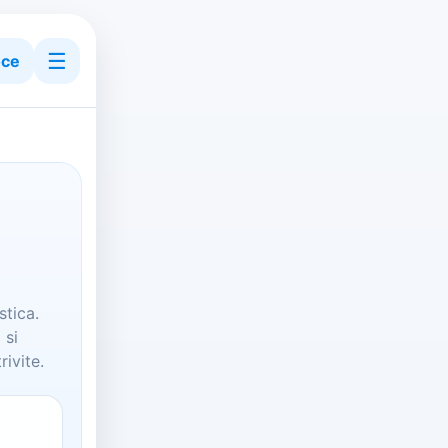
☰
ce
stica.
 si
ivite.