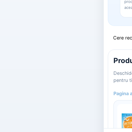
prod
ace
Cere re
Produ
Deschide
pentru ti
Pagina 