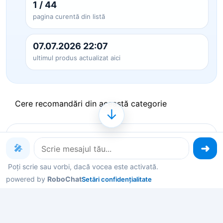
1 / 44
pagina curentă din listă
07.07.2026 22:07
ultimul produs actualizat aici
Cere recomandări din această categorie
↓
Produse pe care le poți explora
🎤
acum
Poți scrie sau vorbi, dacă vocea este activată.
powered by
RoboChat
Setări confidențialitate
Deschide un produs ca să vezi detalii, sau spune-
mi în chat ce contează pentru tine și îți filtrez rapid
variantele potrivite.