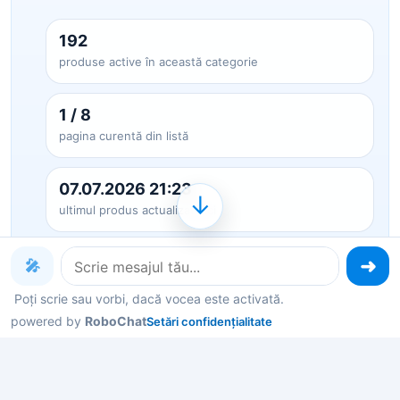
192
produse active în această categorie
1 / 8
pagina curentă din listă
07.07.2026 21:23
↓
ultimul produs actualizat aici
🎤
Cere recomandări din această categorie
Poți scrie sau vorbi, dacă vocea este activată.
powered by
RoboChat
Setări confidențialitate
Produse pe care le poți explora
acum