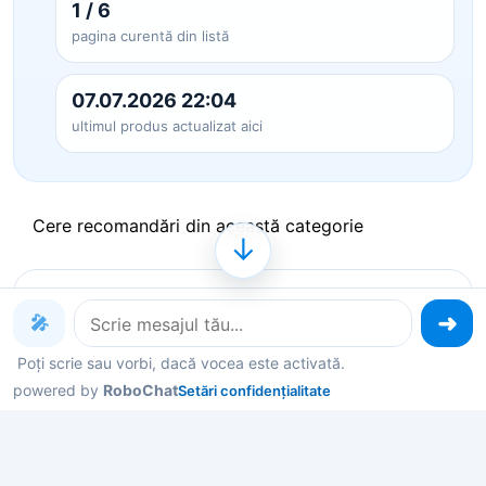
1 / 6
pagina curentă din listă
07.07.2026 22:04
ultimul produs actualizat aici
Cere recomandări din această categorie
↓
Produse pe care le poți explora
🎤
acum
Poți scrie sau vorbi, dacă vocea este activată.
powered by
RoboChat
Setări confidențialitate
Deschide un produs ca să vezi detalii, sau spune-
mi în chat ce contează pentru tine și îți filtrez rapid
variantele potrivite.