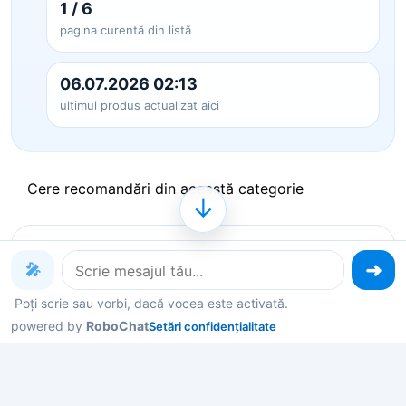
1 / 6
pagina curentă din listă
06.07.2026 02:13
ultimul produs actualizat aici
Cere recomandări din această categorie
↓
Produse pe care le poți explora
🎤
acum
Poți scrie sau vorbi, dacă vocea este activată.
powered by
RoboChat
Setări confidențialitate
Deschide un produs ca să vezi detalii, sau spune-
mi în chat ce contează pentru tine și îți filtrez rapid
variantele potrivite.