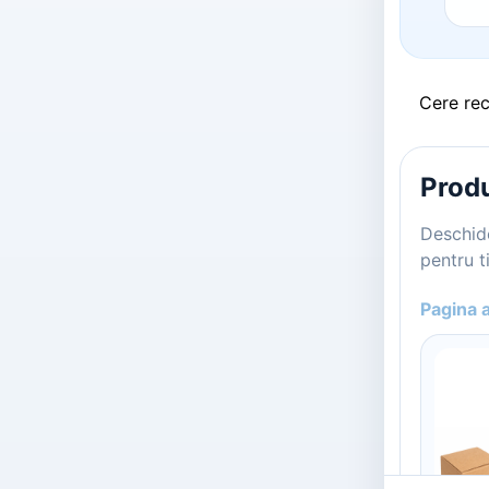
Cere re
Produ
Deschide
pentru ti
Pagina 