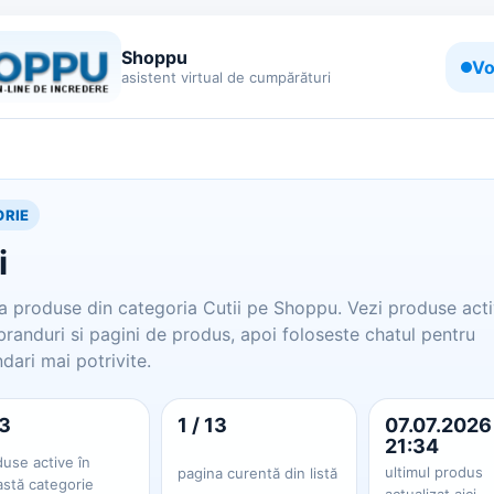
Shoppu
Vo
asistent virtual de cumpărături
RIE
i
 produse din categoria Cutii pe Shoppu. Vezi produse acti
 branduri si pagini de produs, apoi foloseste chatul pentru
ari mai potrivite.
3
1 / 13
07.07.2026
21:34
use active în
ultimul produs
pagina curentă din listă
astă categorie