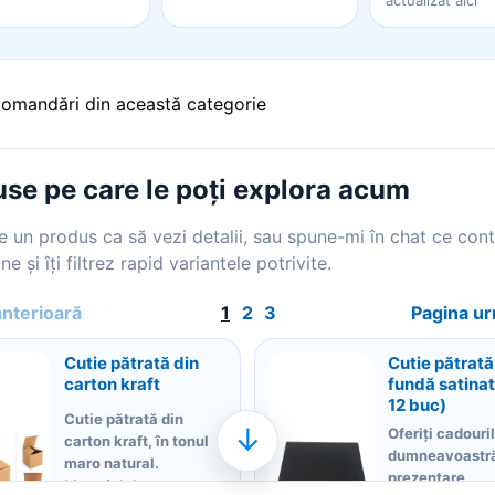
actualizat aici
comandări din această categorie
se pe care le poți explora acum
 un produs ca să vezi detalii, sau spune-mi în chat ce con
ne și îți filtrez rapid variantele potrivite.
anterioară
1
2
3
Pagina u
Cutie pătrată din
Cutie pătrată
carton kraft
fundă satinat
12 buc)
Cutie pătrată din
↓
Oferiți cadouri
carton kraft, în tonul
dumneavoastr
maro natural.
prezentare
Materialul