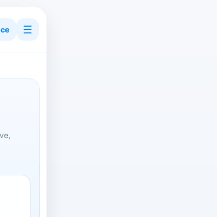
☰
ce
ve,