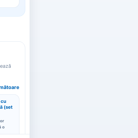
tează
rmătoare
 cu
ă (set
lor
ă o