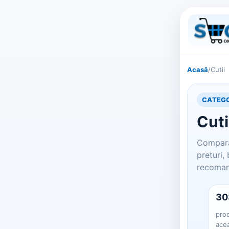
Acasă
/
Cutii
CATEGO
Cuti
Compara
preturi,
recomand
30
prod
ace