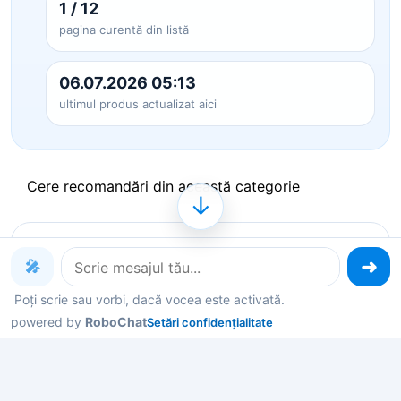
1 / 12
pagina curentă din listă
06.07.2026 05:13
ultimul produs actualizat aici
Cere recomandări din această categorie
↓
Produse pe care le poți explora
🎤
acum
Poți scrie sau vorbi, dacă vocea este activată.
powered by
RoboChat
Setări confidențialitate
Deschide un produs ca să vezi detalii, sau spune-
mi în chat ce contează pentru tine și îți filtrez rapid
variantele potrivite.