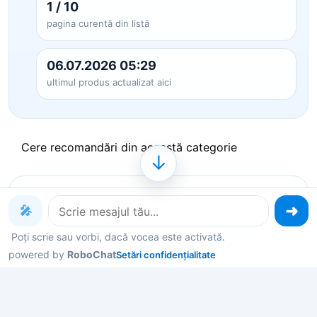
1 / 10
pagina curentă din listă
06.07.2026 05:29
ultimul produs actualizat aici
Cere recomandări din această categorie
↓
Produse pe care le poți explora
🎤
acum
Poți scrie sau vorbi, dacă vocea este activată.
powered by
RoboChat
Setări confidențialitate
Deschide un produs ca să vezi detalii, sau spune-
mi în chat ce contează pentru tine și îți filtrez rapid
variantele potrivite.