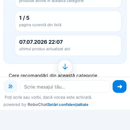
produse active în această categorie
1 / 5
pagina curentă din listă
07.07.2026 22:07
ultimul produs actualizat aici
↓
Cere recomandări din această categorie
🎤
Produse pe care le poți explora
Poți scrie sau vorbi, dacă vocea este activată.
powered by
RoboChat
Setări confidențialitate
acum
Deschide un produs ca să vezi detalii, sau spune-
mi în chat ce contează pentru tine și îți filtrez rapid