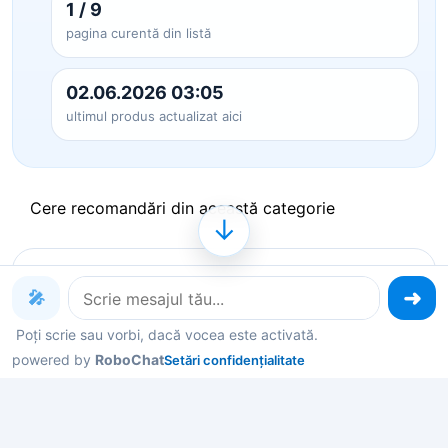
1 / 9
pagina curentă din listă
02.06.2026 03:05
ultimul produs actualizat aici
Cere recomandări din această categorie
↓
Produse pe care le poți explora
🎤
acum
Poți scrie sau vorbi, dacă vocea este activată.
powered by
RoboChat
Setări confidențialitate
Deschide un produs ca să vezi detalii, sau spune-
mi în chat ce contează pentru tine și îți filtrez rapid
variantele potrivite.