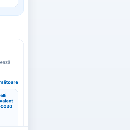
tează
rmătoare
elli
valent
00030