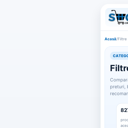
Acasă
/
Filtre
CATEGO
Filtr
Compara 
preturi,
recomand
82
prod
ace