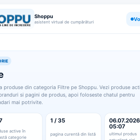
Shoppu
Vo
asistent virtual de cumpărături
RIE
e
produse din categoria Filtre pe Shoppu. Vezi produse act
 branduri si pagini de produs, apoi foloseste chatul pentru
ari mai potrivite.
7
1 / 35
06.07.2026
05:07
use active în
ultimul produs
pagina curentă din listă
astă categorie