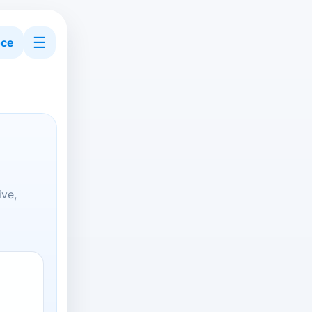
☰
ce
ive,