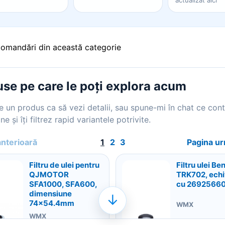
actualizat aici
comandări din această categorie
se pe care le poți explora acum
 un produs ca să vezi detalii, sau spune-mi în chat ce con
ne și îți filtrez rapid variantele potrivite.
anterioară
1
2
3
Pagina u
Filtru de ulei pentru
Filtru ulei Ben
QJMOTOR
TRK702, echi
SFA1000, SFA600,
cu 2692566
dimensiune
↓
74x54.4mm
WMX
WMX