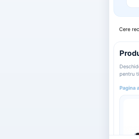
Cere re
Produ
Deschide
pentru ti
Pagina 