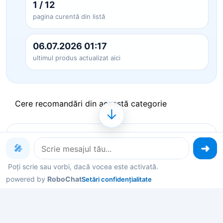
1 / 12
pagina curentă din listă
06.07.2026 01:17
ultimul produs actualizat aici
Cere recomandări din această categorie
↓
Produse pe care le poți explora
🎤
acum
Poți scrie sau vorbi, dacă vocea este activată.
powered by
RoboChat
Setări confidențialitate
Deschide un produs ca să vezi detalii, sau spune-
mi în chat ce contează pentru tine și îți filtrez rapid
variantele potrivite.