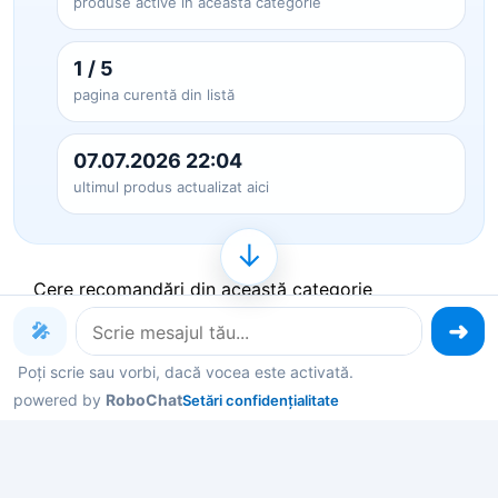
produse active în această categorie
1 / 5
pagina curentă din listă
07.07.2026 22:04
ultimul produs actualizat aici
↓
Cere recomandări din această categorie
🎤
Produse pe care le poți explora
Poți scrie sau vorbi, dacă vocea este activată.
powered by
RoboChat
Setări confidențialitate
acum
Deschide un produs ca să vezi detalii, sau spune-
mi în chat ce contează pentru tine și îți filtrez rapid