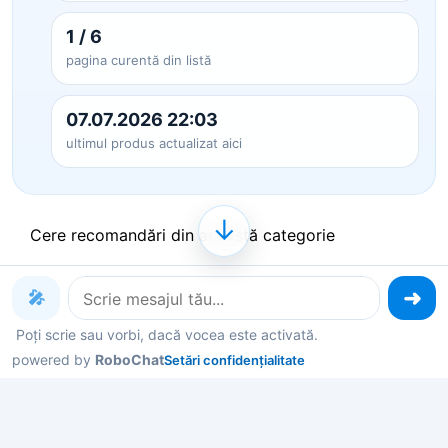
1 / 6
pagina curentă din listă
07.07.2026 22:03
ultimul produs actualizat aici
↓
Cere recomandări din această categorie
🎤
Produse pe care le poți explora
Poți scrie sau vorbi, dacă vocea este activată.
acum
powered by
RoboChat
Setări confidențialitate
Deschide un produs ca să vezi detalii, sau spune-
mi în chat ce contează pentru tine și îți filtrez rapid
variantele potrivite.