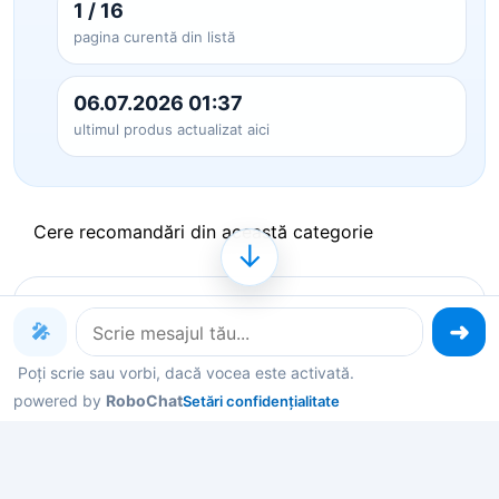
1 / 16
pagina curentă din listă
06.07.2026 01:37
ultimul produs actualizat aici
Cere recomandări din această categorie
↓
Produse pe care le poți explora
🎤
acum
Poți scrie sau vorbi, dacă vocea este activată.
powered by
RoboChat
Setări confidențialitate
Deschide un produs ca să vezi detalii, sau spune-
mi în chat ce contează pentru tine și îți filtrez rapid
variantele potrivite.