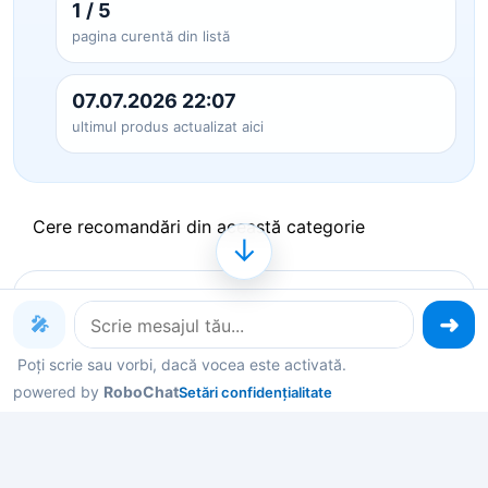
1 / 5
pagina curentă din listă
07.07.2026 22:07
ultimul produs actualizat aici
Cere recomandări din această categorie
↓
Produse pe care le poți explora
🎤
acum
Poți scrie sau vorbi, dacă vocea este activată.
powered by
RoboChat
Setări confidențialitate
Deschide un produs ca să vezi detalii, sau spune-
mi în chat ce contează pentru tine și îți filtrez rapid
variantele potrivite.