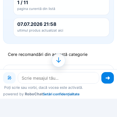
1 / 11
pagina curentă din listă
07.07.2026 21:58
ultimul produs actualizat aici
Cere recomandări din această categorie
↓
Produse pe care le poți explora
🎤
acum
Poți scrie sau vorbi, dacă vocea este activată.
powered by
RoboChat
Setări confidențialitate
Deschide un produs ca să vezi detalii, sau spune-
mi în chat ce contează pentru tine și îți filtrez rapid
variantele potrivite.