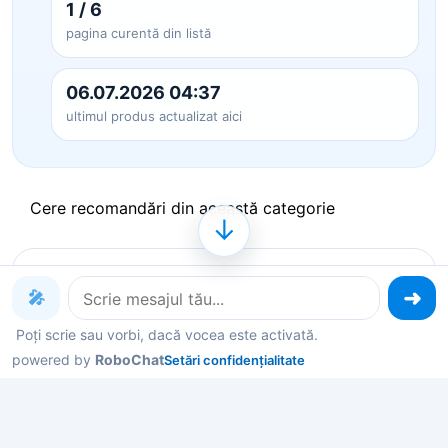
1 / 6
pagina curentă din listă
06.07.2026 04:37
ultimul produs actualizat aici
Cere recomandări din această categorie
↓
Produse pe care le poți explora
🎤
acum
Poți scrie sau vorbi, dacă vocea este activată.
powered by
RoboChat
Setări confidențialitate
Deschide un produs ca să vezi detalii, sau spune-
mi în chat ce contează pentru tine și îți filtrez rapid
variantele potrivite.