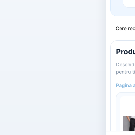
Cere re
Produ
Deschide
pentru ti
Pagina 