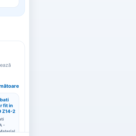
tează
rmătoare
bati
 fit in
9 Z14-2
ati
A -
Material