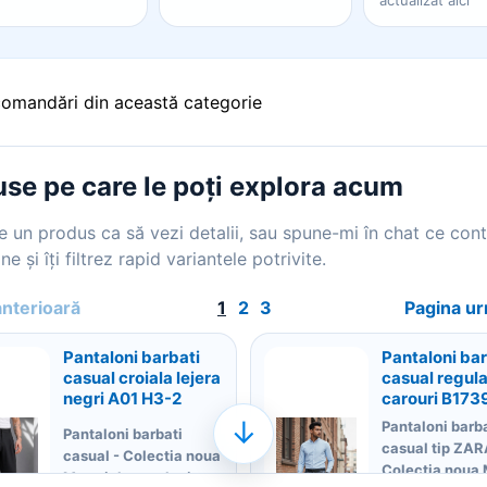
actualizat aici
comandări din această categorie
se pe care le poți explora acum
 un produs ca să vezi detalii, sau spune-mi în chat ce con
ne și îți filtrez rapid variantele potrivite.
anterioară
1
2
3
Pagina u
Pantaloni barbati
Pantaloni bar
casual croiala lejera
casual regular
negri A01 H3-2
carouri B173
↓
Pantaloni barb
Pantaloni barbati
casual tip ZAR
casual - Colectia noua
Colectia noua 
Material pantaloni