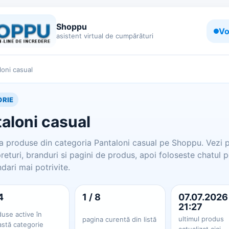
Shoppu
Vo
asistent virtual de cumpărături
loni casual
RIE
aloni casual
 produse din categoria Pantaloni casual pe Shoppu. Vezi 
preturi, branduri si pagini de produs, apoi foloseste chatul 
ari mai potrivite.
4
1 / 8
07.07.2026
21:27
use active în
ultimul produs
pagina curentă din listă
astă categorie