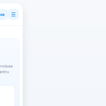
☰
ce
produse
pentru