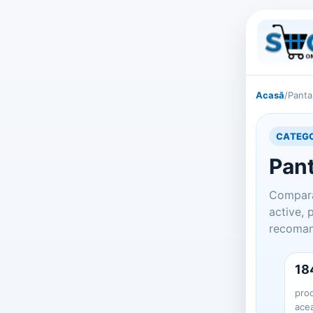
Acasă
/
Panta
CATEGO
Pant
Compara
active, 
recomand
18
prod
ace