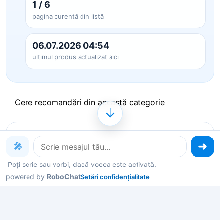
1 / 6
pagina curentă din listă
06.07.2026 04:54
ultimul produs actualizat aici
Cere recomandări din această categorie
↓
Produse pe care le poți explora
🎤
acum
Poți scrie sau vorbi, dacă vocea este activată.
powered by
RoboChat
Setări confidențialitate
Deschide un produs ca să vezi detalii, sau spune-
mi în chat ce contează pentru tine și îți filtrez rapid
variantele potrivite.