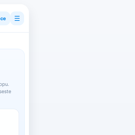
☰
ce
ppu.
seste