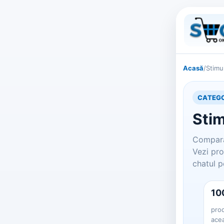
Acasă
/
Stimu
CATEGO
Stim
Compara
Vezi pro
chatul p
10
prod
ace