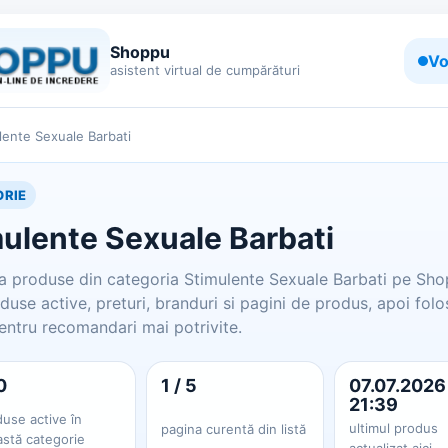
Shoppu
Vo
asistent virtual de cumpărături
lente Sexuale Barbati
RIE
ulente Sexuale Barbati
 produse din categoria Stimulente Sexuale Barbati pe Sho
duse active, preturi, branduri si pagini de produs, apoi folo
entru recomandari mai potrivite.
0
1 / 5
07.07.2026
21:39
use active în
ultimul produs
pagina curentă din listă
astă categorie