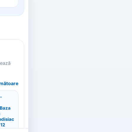
tează
rmătoare
 -
 Baza
u
odisiac
12