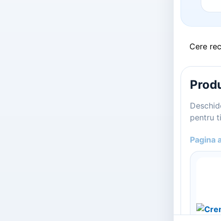
Cere re
Produ
Deschide
pentru ti
Pagina 