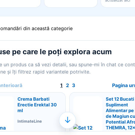
actualizat aici
comandări din această categorie
se pe care le poți explora acum
 un produs ca să vezi detalii, sau spune-mi în chat ce con
ne și îți filtrez rapid variantele potrivite.
anterioară
1
2
3
Pagina u
Crema Barbati
Set 12 Bucati
Erectie Erektal 30
Supliment
ml
Alimentar pe
de Magiun c
↓
IntimateLine
Potential Afr
THEMRA, 12x
grame