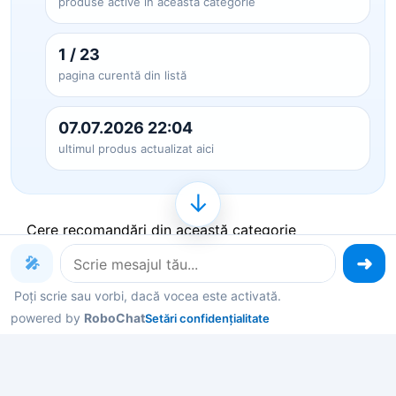
produse active în această categorie
1 / 23
pagina curentă din listă
07.07.2026 22:04
ultimul produs actualizat aici
↓
Cere recomandări din această categorie
🎤
Produse pe care le poți explora
Poți scrie sau vorbi, dacă vocea este activată.
powered by
RoboChat
Setări confidențialitate
acum
Deschide un produs ca să vezi detalii, sau spune-
mi în chat ce contează pentru tine și îți filtrez rapid