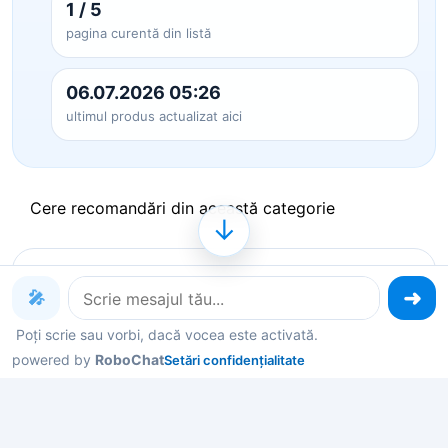
1 / 5
pagina curentă din listă
06.07.2026 05:26
ultimul produs actualizat aici
Cere recomandări din această categorie
↓
Produse pe care le poți explora
🎤
acum
Poți scrie sau vorbi, dacă vocea este activată.
powered by
RoboChat
Setări confidențialitate
Deschide un produs ca să vezi detalii, sau spune-
mi în chat ce contează pentru tine și îți filtrez rapid
variantele potrivite.