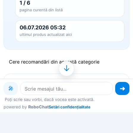
1 / 6
pagina curentă din listă
06.07.2026 05:32
ultimul produs actualizat aici
Cere recomandări din această categorie
↓
Produse pe care le poți explora
🎤
acum
Poți scrie sau vorbi, dacă vocea este activată.
powered by
RoboChat
Setări confidențialitate
Deschide un produs ca să vezi detalii, sau spune-
mi în chat ce contează pentru tine și îți filtrez rapid
variantele potrivite.