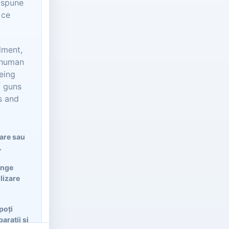
t spune
 ce
lment,
i-human
eing
f guns
s and
lare sau
.
ânge
ilizare
poți
arații și