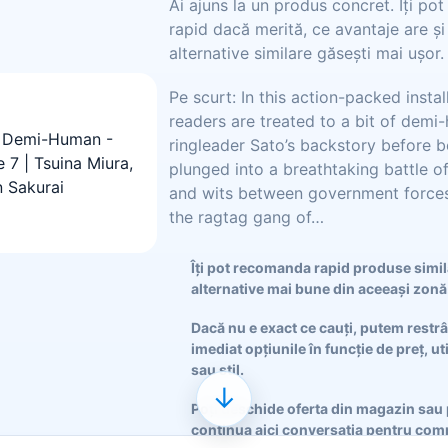
Ai ajuns la un produs concret. Îți po
rapid dacă merită, ce avantaje are și
alternative similare găsești mai ușor.
Pe scurt: In this action-packed instal
readers are treated to a bit of dem
ringleader Sato’s backstory before b
plunged into a breathtaking battle o
and wits between government force
the ragtag gang of…
Îți pot recomanda rapid produse simi
alternative mai bune din aceeași zonă
Dacă nu e exact ce cauți, putem restr
imediat opțiunile în funcție de preț, ut
sau stil.
↓
Poți deschide oferta din magazin sau 
continua aici conversația pentru comp