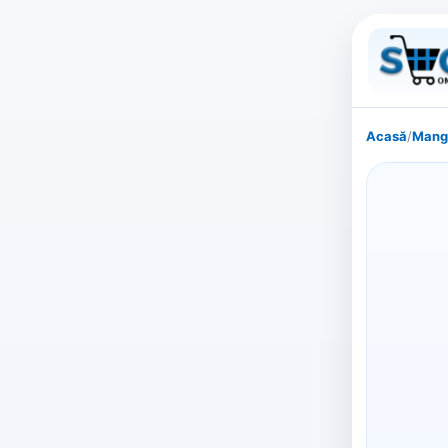
Acasă
/
Mang