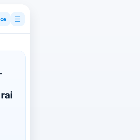
☰
ce
-
rai