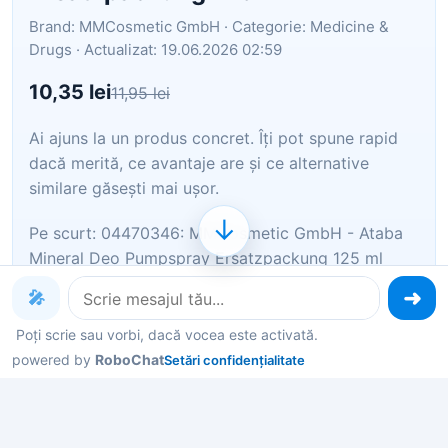
Brand: MMCosmetic GmbH · Categorie: Medicine &
Drugs · Actualizat: 19.06.2026 02:59
10,35 lei
11,95 lei
Ai ajuns la un produs concret. Îți pot spune rapid
dacă merită, ce avantaje are și ce alternative
similare găsești mai ușor.
↓
Pe scurt: 04470346: MMCosmetic GmbH - Ataba
Mineral Deo Pumpspray Ersatzpackung 125 ml
🎤
Îți pot recomanda rapid produse similare sau
alternative mai bune din aceeași zonă.
Poți scrie sau vorbi, dacă vocea este activată.
powered by
RoboChat
Setări confidențialitate
Dacă nu e exact ce cauți, putem restrânge imediat
opțiunile în funcție de preț, utilizare sau stil.
Poți deschide oferta din magazin sau poți continua