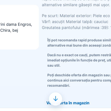
alternative similare găsești mai ușor.
Pe scurt: Material exterior: Piele eco
Vârf: ascuțit Material talpă: cauciuc
Greutatea pantofului (mărimea :39):
Îți pot recomanda rapid produse simi
alternative mai bune din aceeași zonă
Dacă nu e exact ce cauți, putem restr
imediat opțiunile în funcție de preț, ut
sau stil.
Poți deschide oferta din magazin sau 
continua aici conversația pentru comp
recomandări.
↓
Vezi oferta în magazin