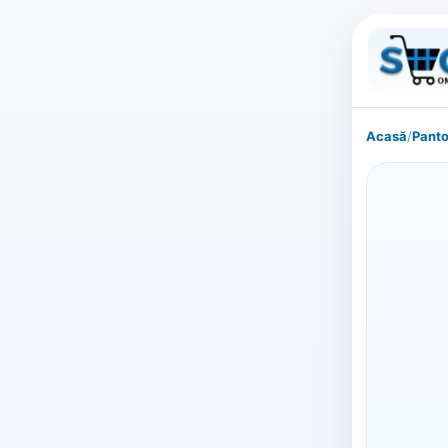
Acasă
/
Panto