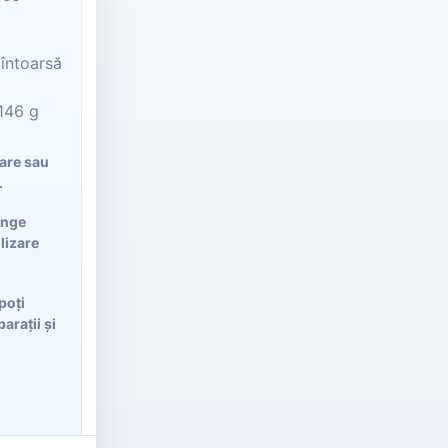
 întoarsă
 146 g
lare sau
.
ânge
ilizare
poți
arații și