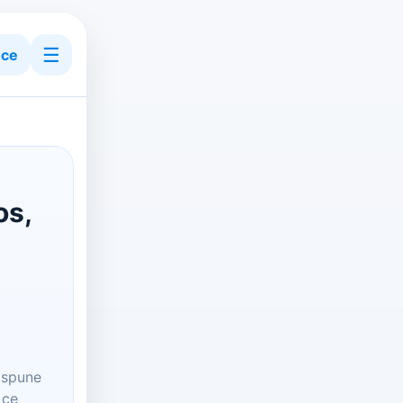
☰
ce
os,
t spune
 ce