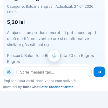
Categorie: Baloane Engros · Actualizat: 24.04.2026
06:05
5,20 lei
Ai ajuns la un produs concret. Îți pot spune rapid
dacă merită, ce avantaje are și ce alternative
similare găsești mai ușor.
↓
Pe scurt: Balon folie Biberon fata 70 cm Engros
Engros
🎤
Îți pot recomanda rapid produse similare sau
alternative mai bune din aceeași zonă.
Poți scrie sau vorbi, dacă vocea este activată.
powered by
RoboChat
Setări confidențialitate
Dacă nu e exact ce cauți, putem restrânge imediat
opțiunile în funcție de preț, utilizare sau stil.
Poți deschide oferta din magazin sau poți continua
aici conversația pentru comparații și recomandări.