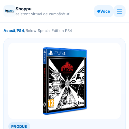
Shoppu
☰
Voce
asistent virtual de cumpărături
Acasă
/
PS4
/
Below Special Edition PS4
PRODUS