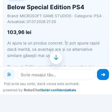
Below Special Edition PS4
Brand: MICROSOFT GAME STUDIOS · Categorie: PS4 ·
Actualizat: 07.07.2026 21:25
103,96 lei
Ai ajuns la un produs concret. Îți pot spune rapid
dacă merită, ce avantaje are și ce alternative
similare găsești mai ușor.
↓
Pe scurt: Ediția specială include un poster și o
carte de concepte artistice. Testează-ți curajul în
🎤
labirinturile subterane procedurale din The Isle.
Poți scrie sau vorbi, dacă vocea este activată.
Explorați
powered by
RoboChat
Setări confidențialitate
Îți pot recomanda rapid produse similare sau
alternative mai bune din aceeași zonă.