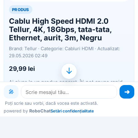
PRODUS
Cablu High Speed HDMI 2.0
Tellur, 4K, 18Gbps, tata-tata,
Ethernet, aurit, 3m, Negru
Brand: Tellur · Categorie: Cabluri HDMI · Actualizat:
29.05.2026 02:49
29,99 lei
↓
Ai ajuns la un produs concret. Îți pot spune rapid
dacă merită, ce avantaje are și ce alternative
🎤
similare găsești mai ușor.
Poți scrie sau vorbi, dacă vocea este activată.
powered by
Pe scurt: Cablu High Speed HDMI 2.0 Tellur, 4K,
RoboChat
Setări confidențialitate
18Gbps, tata-tata, Ethernet, aurit, 3m, Negru
Îți pot recomanda rapid produse similare sau