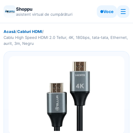
Shoppu
☰
Voce
asistent virtual de cumpărături
Acasă
/
Cabluri HDMI
/
Cablu High Speed HDMI 2.0 Tellur, 4K, 18Gbps, tata-tata, Ethernet,
aurit, 3m, Negru