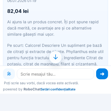
06.07.2026 01:19
82,04 lei
Ai ajuns la un produs concret. Îți pot spune rapid
dacă merită, ce avantaje are și ce alternative
similare găsești mai ușor.
Pe scurt: Calcorel Descriere Un supliment pe bază
de citrați și extracte de plante. Phyllanthus este util
↓
pentru funcția tractului urinar. Ingrediente Citrat de
potasiu, citrat de magneziu, filant și crizantemă.
Fără gluten . Făr…
🎤
Poți scrie sau vorbi, dacă vocea este activată.
Îți pot recomanda rapid produse similare sau
alternative mai bune din aceeași zonă.
powered by
RoboChat
Setări confidențialitate
Dacă nu e exact ce cauți, putem restrânge imediat
opțiunile în funcție de preț, utilizare sau stil.