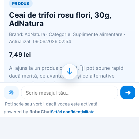
PRODUS
Ceai de trifoi rosu flori, 30g,
AdNatura
Brand: AdNatura · Categorie: Suplimente alimentare ·
Actualizat: 09.06.2026 02:54
7,49 lei
Ai ajuns la un produs concret. Îți pot spune rapid
↓
dacă merită, ce avantaje are și ce alternative
similare găsești mai ușor.
🎤
Pe scurt: Planta are proprietati depurative,
Poți scrie sau vorbi, dacă vocea este activată.
antitusive, expectorante, antiinflamatoare,
powered by
RoboChat
Setări confidențialitate
antispastice, diuretice, emoliente, estrogenice,
cicatrizante si antitumorale.
Îți pot recomanda rapid produse similare sau