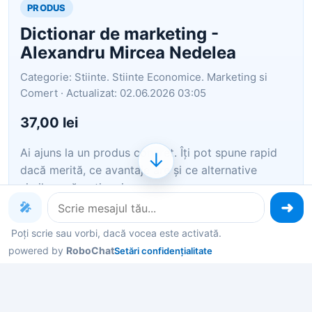
PRODUS
Dictionar de marketing -
Alexandru Mircea Nedelea
Categorie: Stiinte. Stiinte Economice. Marketing si
Comert · Actualizat: 02.06.2026 03:05
37,00 lei
Ai ajuns la un produs concret. Îți pot spune rapid
↓
dacă merită, ce avantaje are și ce alternative
similare găsești mai ușor.
🎤
Pe scurt: Dictionar de marketing - Alexandru
Poți scrie sau vorbi, dacă vocea este activată.
Mircea Nedelea
powered by
RoboChat
Setări confidențialitate
Îți pot recomanda rapid produse similare sau
alternative mai bune din aceeași zonă.