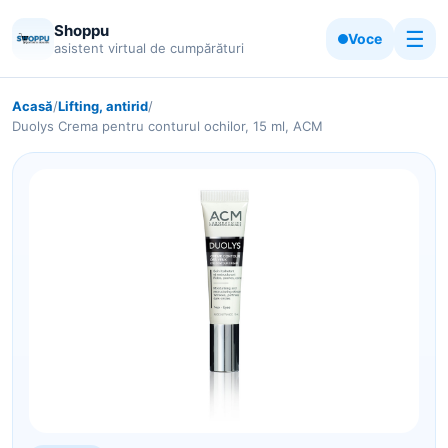
Shoppu
☰
Voce
asistent virtual de cumpărături
Acasă
/
Lifting, antirid
/
Duolys Crema pentru conturul ochilor, 15 ml, ACM