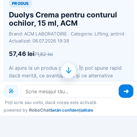
PRODUS
Duolys Crema pentru conturul
ochilor, 15 ml, ACM
Brand: ACM LABORATOIRE · Categorie: Lifting, antirid ·
Actualizat: 06.07.2026 19:38
57,46 lei
71,82 lei
Ai ajuns la un produs concret. Îți pot spune rapid
↓
dacă merită, ce avantaje are și ce alternative
similare găsești mai ușor.
🎤
Pe scurt: Duolys Crema pentru conturul ochilor, 15
Poți scrie sau vorbi, dacă vocea este activată.
ml, ACM Un produs de ingrijire pentru conturul
powered by
RoboChat
Setări confidențialitate
ochilor, care netezeste ridurile, reduce pungile de
sub ochi si estompeaza cearcanele. Pentru toate
tipurile de piele. Proprietati:…